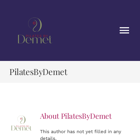
Skip
to
content
Tog
Nav
Ana Sayfa
PilatesByDemet
Sınıflar
Hakkımızda
About
PilatesByDemet
BLOG
This author has not yet filled in any
İletişim
details.